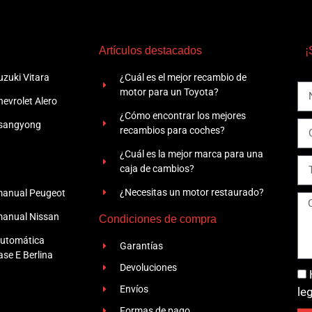
Artículos destacados
¡
zuki Vitara
¿Cuál es el mejor recambio de
motor para un Toyota?
evrolet Alero
¿Cómo encontrar los mejores
Ssangyong
recambios para coches?
¿Cuál es la mejor marca para una
caja de cambios?
¿Necesitas un motor restaurado?
manual Peugeot
manual Nissan
Condiciones de compra
automática
Garantías
se E Berlina
Devoluciones
Envíos
le
Formas de pago