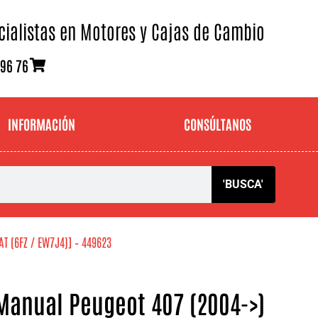
cialistas en Motores y Cajas de Cambio
 96 76
INFORMACIÓN
CONSÚLTANOS
'BUSCA'
AT (6FZ / EW7J4)] – 449623
Manual Peugeot 407 (2004->)