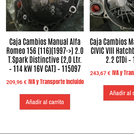
Caja Cambios Manual Alfa
Caja Cambios M
Romeo 156 (116)(1997->) 2.0
CIVIC VIII Hatch
T.Spark Distinctive [2,0 Ltr.
2.2 CTDi –
– 114 kW 16V CAT] – 115097
IVA y Tra
243,67
€
IVA y Transporte Incluido
209,96
€
Añadir al 
Añadir al carrito