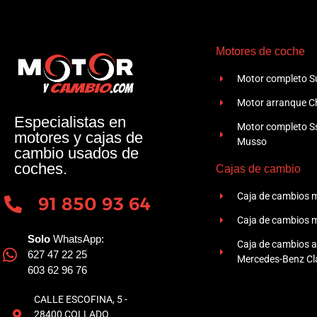
Motores de coche
Motor completo Su
Motor arranque Ch
Especialistas en
Motor completo 
motores y cajas de
Musso
cambio usados de
coches.
Cajas de cambio
Caja de cambios 
91 850 93 64
Caja de cambios 
Solo
WhatsApp:
Caja de cambios 
627 47 22 25
Mercedes-Benz Cla
603 62 96 76
CALLE ESCOFINA, 5 -
28400 COLLADO