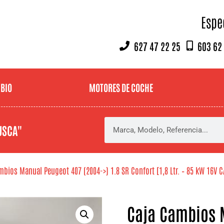
Espe
627 47 22 25
603 62
MBIO
MOTORES DE COCHE
USCA"
bios Manual Peugeot 407 (2004->) 1.8 SR Confort [1,8 Ltr. – 85 kW 16V C
Caja Cambios 