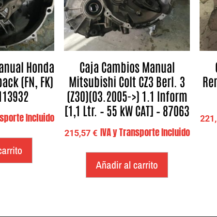
anual Honda
Caja Cambios Manual
back (FN, FK)
Mitsubishi Colt CZ3 Berl. 3
Ren
 113932
(Z30)(03.2005->) 1.1 Inform
[1,1 Ltr. – 55 kW CAT] – 87063
nsporte Incluido
221
IVA y Transporte Incluido
215,57
€
carrito
Añadir al carrito