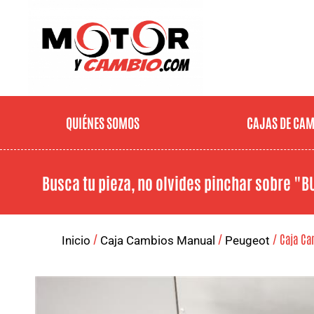
QUIÉNES SOMOS
CAJAS DE CA
Busca tu pieza, no olvides pinchar sobre
"B
/
/
/ Caja Cam
Inicio
Caja Cambios Manual
Peugeot