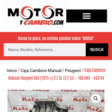
Busca tu pieza, no olvides pinchar sobre
"BUSCA"
'BUSCA'
/
/
/ Caja Cambios
Inicio
Caja Cambios Manual
Peugeot
Manual Peugeot 604 (1975->) 2.7 SL [2,7 Ltr. – 100 kW] – 443744