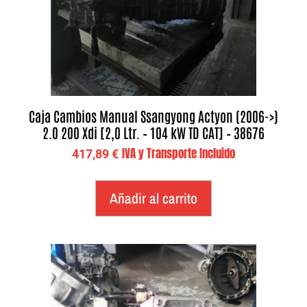
Caja Cambios Manual Ssangyong Actyon (2006->)
2.0 200 Xdi [2,0 Ltr. – 104 kW TD CAT] – 38676
IVA y Transporte Incluido
417,89
€
Añadir al carrito