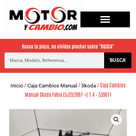
Busca tu pieza, no olvides pinchar sobre
"BUSCA"
'BUSCA'
/
/
/ Caja Cambios
Inicio
Caja Cambios Manual
Skoda
Manual Skoda Fabia (5J2)(2007->) 1.4 – 539011