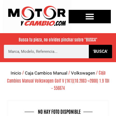
Busca tu pieza, no olvides pinchar sobre
"BUSCA"
'BUSCA'
/
/
/ Caja
Inicio
Caja Cambios Manual
Volkswagen
Cambios Manual Volkswagen Golf V (1K1)(10.2003->2008) 1.9 TDI
– 556074