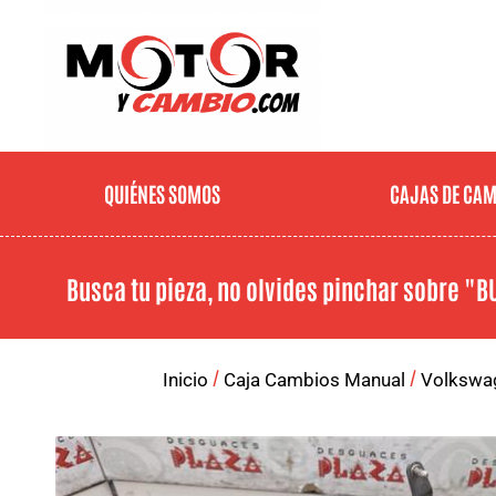
QUIÉNES SOMOS
CAJAS DE CA
Busca tu pieza, no olvides pinchar sobre
"B
/
/
Inicio
Caja Cambios Manual
Volkswa