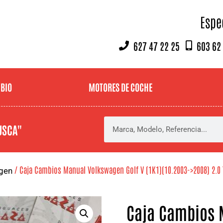
Espe
627 47 22 25
603 62
MBIO
MOTORES DE COCHE
USCA"
/ Caja Cambios Manual Volkswagen Golf V (1K1)(10.2003->2008) 2.0 
gen
Caja Cambios 