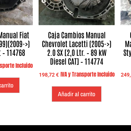
Manual Fiat
Caja Cambios Manual
199)(2009->)
Chevrolet Lacetti (2005->)
Ma
t – 114768
2.0 SX [2,0 Ltr. – 89 kW
Sty
Diesel CAT] – 114774
nsporte Incluido
IVA y Transporte Incluido
198,72
€
249
carrito
Añadir al carrito