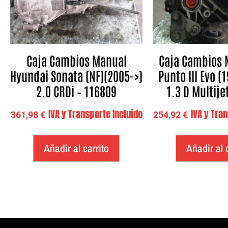
Caja Cambios Manual
Caja Cambios 
Hyundai Sonata (NF)(2005->)
Punto III Evo (
2.0 CRDi – 116809
1.3 D Multije
IVA y Transporte Incluido
IVA y Tra
361,98
€
254,92
€
Añadir al carrito
Añadir al 