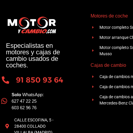
Motores de coche
Motor completo Su
Motor arranque Ch
Especialistas en
Motor completo 
motores y cajas de
Musso
cambio usados de
coches.
Cajas de cambio
Caja de cambios 
91 850 93 64
Caja de cambios 
Solo
WhatsApp:
Caja de cambios 
627 47 22 25
Mercedes-Benz Cla
603 62 96 76
CALLE ESCOFINA, 5 -
28400 COLLADO
VILLALBA (MADRID)