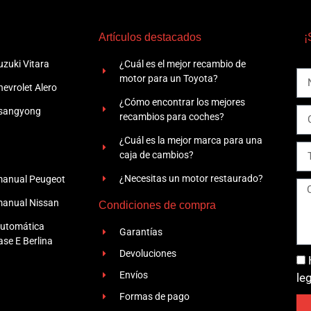
Artículos destacados
¡
zuki Vitara
¿Cuál es el mejor recambio de
motor para un Toyota?
evrolet Alero
¿Cómo encontrar los mejores
Ssangyong
recambios para coches?
¿Cuál es la mejor marca para una
caja de cambios?
¿Necesitas un motor restaurado?
manual Peugeot
manual Nissan
Condiciones de compra
automática
Garantías
se E Berlina
Devoluciones
Envíos
le
Formas de pago