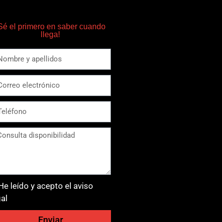
Sé el primero en saber cuando
llega!
He leído y acepto el aviso
gal
Enviar