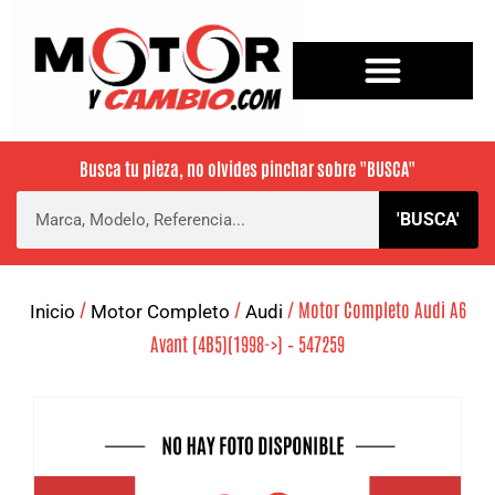
Busca tu pieza, no olvides pinchar sobre
"BUSCA"
'BUSCA'
/
/
/ Motor Completo Audi A6
Inicio
Motor Completo
Audi
Avant (4B5)(1998->) – 547259