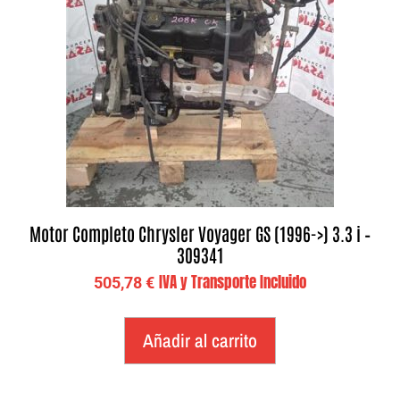
Motor Completo Chrysler Voyager GS (1996->) 3.3 i –
309341
IVA y Transporte Incluido
505,78
€
Añadir al carrito