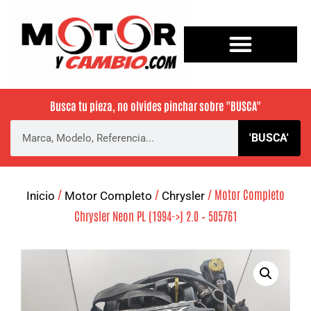
Busca tu pieza, no olvides pinchar sobre
"BUSCA"
'BUSCA'
/
/
/ Motor Completo
Inicio
Motor Completo
Chrysler
Chrysler Neon PL (1994->) 2.0 – 505761