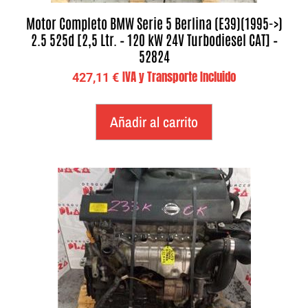
Motor Completo BMW Serie 5 Berlina (E39)(1995->)
2.5 525d [2,5 Ltr. – 120 kW 24V Turbodiesel CAT] –
52824
IVA y Transporte Incluido
427,11
€
Añadir al carrito