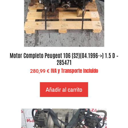
Motor Completo Peugeot 106 (S2)(04.1996->) 1.5 D –
285471
IVA y Transporte Incluido
280,99
€
Añadir al carrito