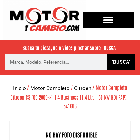
Busca tu pieza, no olvides pinchar sobre
"BUSCA"
'BUSCA'
/
/
/ Motor Completo
Inicio
Motor Completo
Citroen
Citroen C3 (09.2009->) 1.4 Business [1,4 Ltr. – 50 kW HDi FAP] –
541606