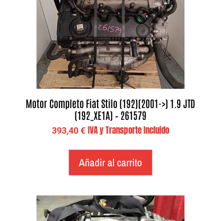
Motor Completo Fiat Stilo (192)(2001->) 1.9 JTD
(192_XE1A) – 261579
IVA y Transporte Incluido
393,40
€
Añadir al carrito