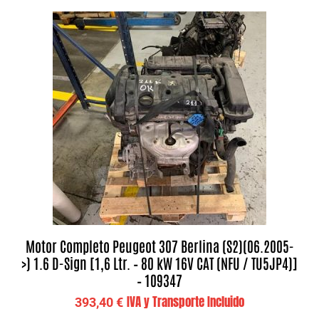
Motor Completo Peugeot 307 Berlina (S2)(06.2005-
>) 1.6 D-Sign [1,6 Ltr. – 80 kW 16V CAT (NFU / TU5JP4)]
– 109347
IVA y Transporte Incluido
393,40
€