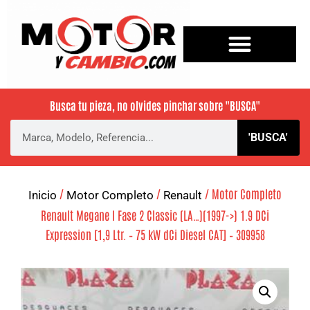
Busca tu pieza, no olvides pinchar sobre
"BUSCA"
'BUSCA'
/
/
/ Motor Completo
Inicio
Motor Completo
Renault
Renault Megane I Fase 2 Classic (LA…)(1997->) 1.9 DCi
Expression [1,9 Ltr. – 75 kW dCi Diesel CAT] – 309958