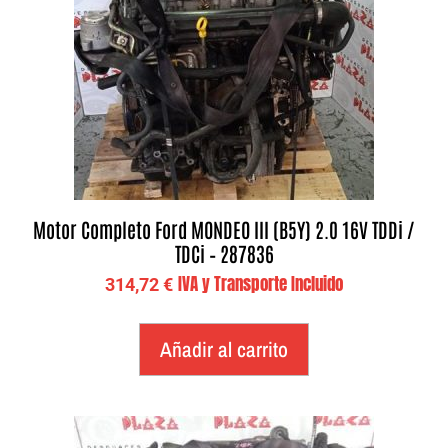
Motor Completo Ford MONDEO III (B5Y) 2.0 16V TDDi /
TDCi – 287836
IVA y Transporte Incluido
314,72
€
Añadir al carrito