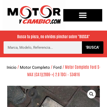
Busca tu pieza, no olvides pinchar sobre
"BUSCA"
'BUSCA'
/
/
/ Motor Completo Ford S-
Inicio
Motor Completo
Ford
MAX (CA1)(2006->) 2.0 TDCi – 534816