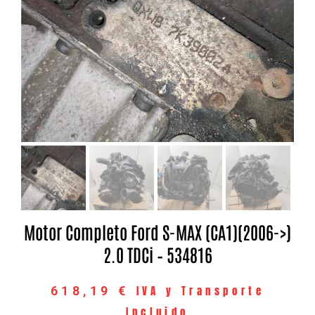
Motor Completo Ford S-MAX (CA1)(2006->)
2.0 TDCi – 534816
IVA y Transporte
618,19
€
Incluido