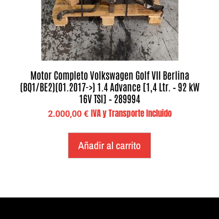
Motor Completo Volkswagen Golf VII Berlina
(BQ1/BE2)(01.2017->) 1.4 Advance [1,4 Ltr. – 92 kW
16V TSI] – 289994
IVA y Transporte Incluido
2.000,00
€
Añadir al carrito