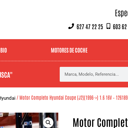
Espe
627 47 22 25
603 62
MBIO
MOTORES DE COCHE
USCA"
/ Motor Completo Hyundai Coupe (J2)(1996->) 1.6 16V – 126189
Hyundai
Motor Complet