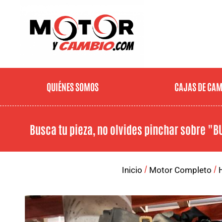
QUIÉNES SOMOS
CAJAS DE CA
Busca tu pieza, no olvides pinchar sobre
"B
/
/
Inicio
Motor Completo