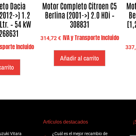
eto Dacia
Motor Completo Citroen C5
Mot
2012->) 1.2
Berlina (2001->) 2.0 HDi –
Be
Ltr. – 54 kW
308831
[1,
 268631
IVA y Transporte Incluido
314,72
€
nsporte Incluido
337
Añadir al carrito
carrito
Artículos destacados
¡
zuki Vitara
¿Cuál es el mejor recambio de