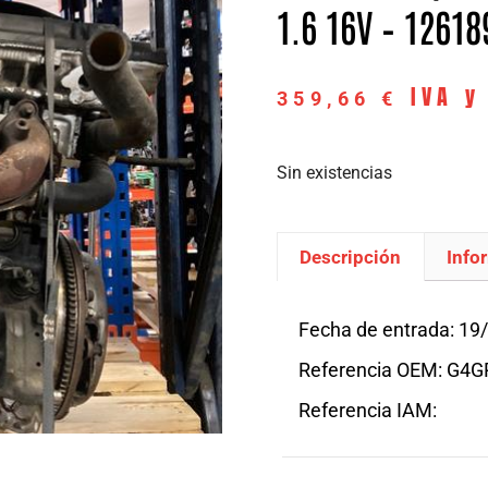
1.6 16V – 12618
IVA y
359,66
€
Sin existencias
Descripción
Info
Descripción
Fecha de entrada: 19
Referencia OEM: G4G
Referencia IAM: