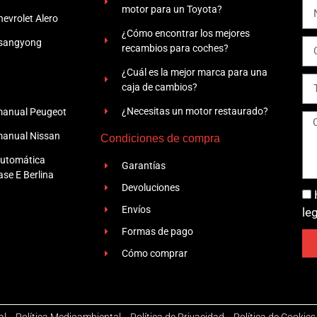
motor para un Toyota?
evrolet Alero
¿Cómo encontrar los mejores
Ssangyong
recambios para coches?
¿Cuál es la mejor marca para una
caja de cambios?
¿Necesitas un motor restaurado?
manual Peugeot
manual Nissan
Condiciones de compra
automática
Garantías
se E Berlina
Devoluciones
Envíos
le
Formas de pago
Cómo comprar
al
-
Política Medioambiental
-
Política de Privacidad
-
Política de Cookies