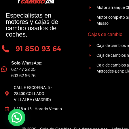
Motor arranque Ch
Especialistas en
Motor completo 
motores y cajas de
Musso
cambio usados de
coches.
Cajas de cambio
Caja de cambios 
91 850 93 64
Caja de cambios 
Solo
WhatsApp:
Caja de cambios 
627 47 22 25
Mercedes-Benz Cla
603 62 96 76
CALLE ESCOFINA, 5 -
28400 COLLADO
VILLALBA (MADRID)
L-V 8 a 16 - Horario Verano
Ⓒ 2026 - Caja de Cambios. Sus datos seguros -
Aviso Leg