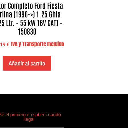
or Completo Ford Fiesta
rlina (1996->) 1.25 Ghia
25 Ltr. – 55 kW 16V CAT] –
150830
IVA y Transporte Incluido
,19
€
Añadir al carrito
Sé el primero en saber cuando
llega!