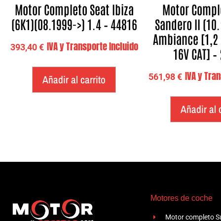
Motor Completo Seat Ibiza
Motor Compl
(6K1)(08.1999->) 1.4 – 44816
Sandero II (10.
Ambiance [1,2 
IVA y Transporte Incluido
393,40
€
16V CAT] –
IVA y Tra
561,98
€
Añadir al carrito
Añadir al 
Motores de coche
Motor completo Su