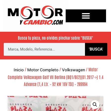
Busca tu pieza, no olvides pinchar sobre
"BUSCA"
'BUSCA'
/
/
/ Motor
Inicio
Motor Completo
Volkswagen
Completo Volkswagen Golf VII Berlina (BQ1/BE2)(01.2017->) 1.4
Advance [1,4 Ltr. – 92 kW 16V TSI] – 289994