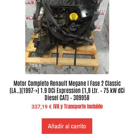
Motor Completo Renault Megane I Fase 2 Classic
(LA…)(1997->) 1.9 DCi Expression [1,9 Ltr. – 75 kW dCi
Diesel CAT] – 309958
IVA y Transporte Incluido
337,19
€
Añadir al carrito