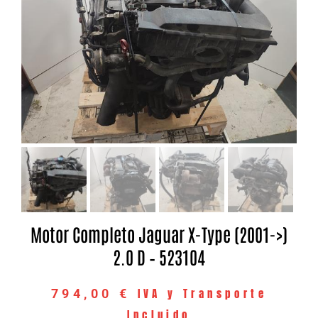
Motor Completo Jaguar X-Type (2001->)
2.0 D – 523104
IVA y Transporte
794,00
€
Incluido