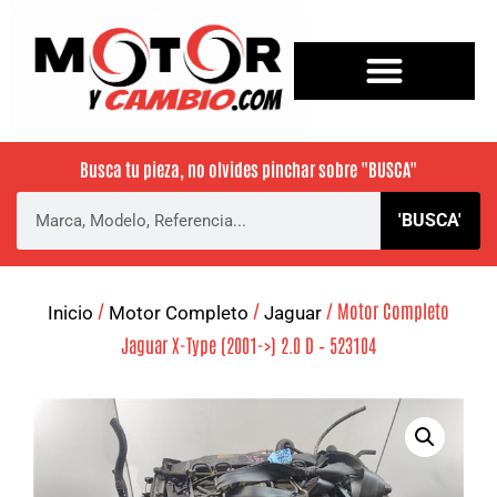
Busca tu pieza, no olvides pinchar sobre
"BUSCA"
'BUSCA'
/
/
/ Motor Completo
Inicio
Motor Completo
Jaguar
Jaguar X-Type (2001->) 2.0 D – 523104