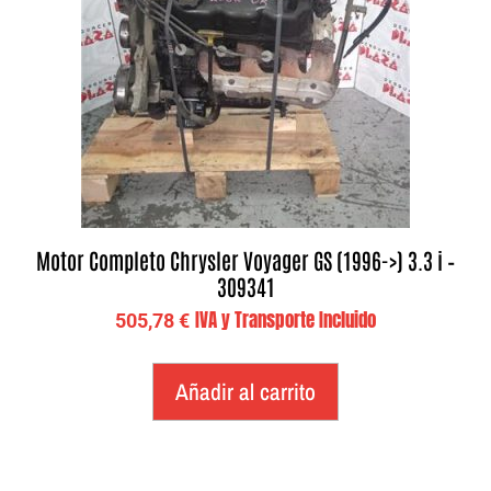
Motor Completo Chrysler Voyager GS (1996->) 3.3 i –
309341
IVA y Transporte Incluido
505,78
€
Añadir al carrito