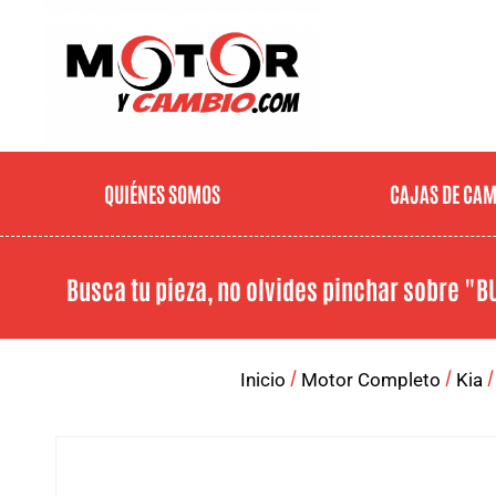
QUIÉNES SOMOS
CAJAS DE CA
Busca tu pieza, no olvides pinchar sobre
"B
/
/
/
Inicio
Motor Completo
Kia