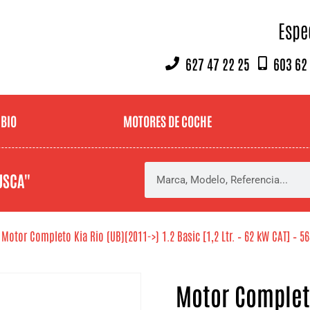
Espe
627 47 22 25
603 62
MBIO
MOTORES DE COCHE
USCA"
 Motor Completo Kia Rio (UB)(2011->) 1.2 Basic [1,2 Ltr. – 62 kW CAT] – 5
Motor Completo