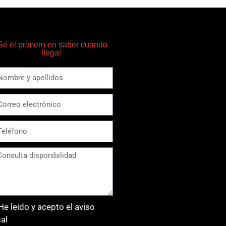
Sé el primero en saber cuando
llega!
He leído y acepto el aviso
gal