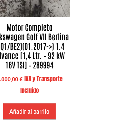
Motor Completo
kswagen Golf VII Berlina
BQ1/BE2)(01.2017->) 1.4
vance [1,4 Ltr. – 92 kW
16V TSI] – 289994
IVA y Transporte
.000,00
€
Incluido
Añadir al carrito