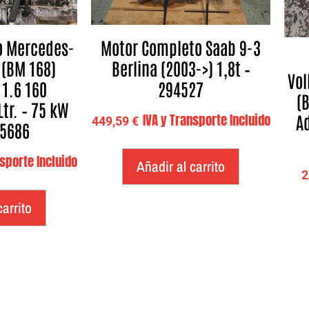
o Mercedes-
Motor Completo Saab 9-3
 (BM 168)
Berlina (2003->) 1,8t –
Vol
 1.6 160
294527
(
Ltr. – 75 kW
Ad
IVA y Transporte Incluido
449,59
€
25686
nsporte Incluido
Añadir al carrito
2
carrito