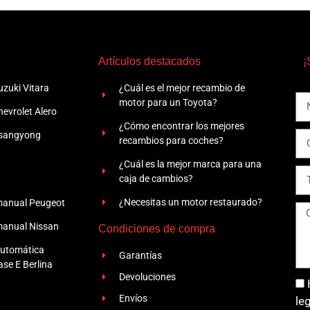
Artículos destacados
¡
zuki Vitara
¿Cuál es el mejor recambio de
motor para un Toyota?
evrolet Alero
¿Cómo encontrar los mejores
Ssangyong
recambios para coches?
¿Cuál es la mejor marca para una
caja de cambios?
¿Necesitas un motor restaurado?
manual Peugeot
manual Nissan
Condiciones de compra
automática
Garantías
se E Berlina
Devoluciones
Envíos
le