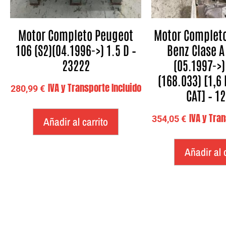
Motor Completo Peugeot
Motor Complet
106 (S2)(04.1996->) 1.5 D –
Benz Clase A
23222
(05.1997->)
(168.033) [1,6 
IVA y Transporte Incluido
280,99
€
CAT] – 1
IVA y Tra
354,05
€
Añadir al carrito
Añadir al 