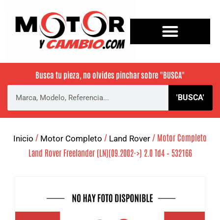
Busca tu pieza, no olvides pinchar sobre
"BUSCA"
'BUSCA'
/
/
/ Motor Completo
Inicio
Motor Completo
Land Rover
Land Rover Freelander (LN)(09.2002->) 2.0 Td4 – 532166