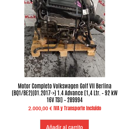
Motor Completo Volkswagen Golf VII Berlina
(BQ1/BE2)(01.2017->) 1.4 Advance [1,4 Ltr. – 92 kW
16V TSI] – 289994
IVA y Transporte Incluido
2.000,00
€
Añadir al carrito