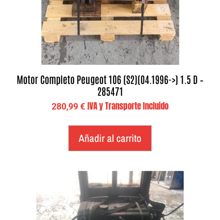
Motor Completo Peugeot 106 (S2)(04.1996->) 1.5 D –
285471
IVA y Transporte Incluido
280,99
€
Añadir al carrito