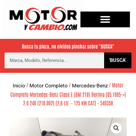
Busca tu pieza, no olvides pinchar sobre
"BUSCA"
'BUSCA'
/
/
/ Motor
Inicio
Motor Completo
Mercedes-Benz
Completo Mercedes-Benz Clase E (BM 210) Berlina (05.1995->)
2.6 240 (210.062) [2,6 Ltr. – 125 kW CAT] – 549358