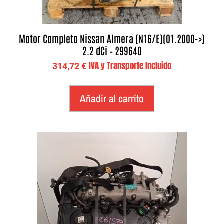
Motor Completo Nissan Almera (N16/E)(01.2000->)
2.2 dCi – 299640
IVA y Transporte Incluido
314,72
€
Añadir al carrito