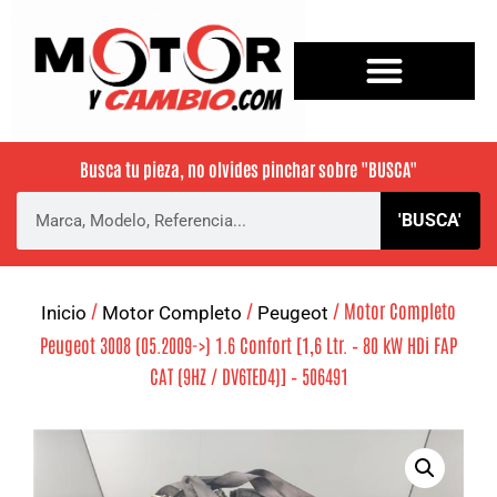
Busca tu pieza, no olvides pinchar sobre
"BUSCA"
'BUSCA'
/
/
/ Motor Completo
Inicio
Motor Completo
Peugeot
Peugeot 3008 (05.2009->) 1.6 Confort [1,6 Ltr. – 80 kW HDi FAP
CAT (9HZ / DV6TED4)] – 506491