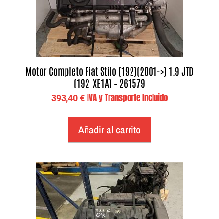
Motor Completo Fiat Stilo (192)(2001->) 1.9 JTD
(192_XE1A) – 261579
IVA y Transporte Incluido
393,40
€
Añadir al carrito