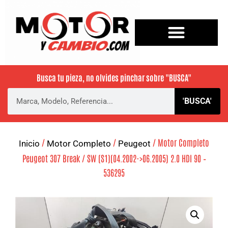
Busca tu pieza, no olvides pinchar sobre
"BUSCA"
'BUSCA'
/
/
/ Motor Completo
Inicio
Motor Completo
Peugeot
Peugeot 307 Break / SW (S1)(04.2002->06.2005) 2.0 HDI 90 –
536295