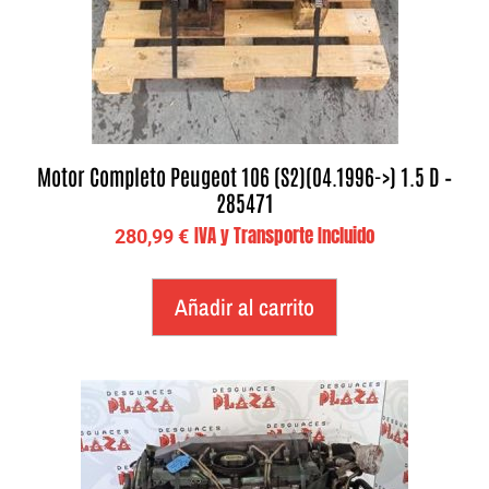
Motor Completo Peugeot 106 (S2)(04.1996->) 1.5 D –
285471
IVA y Transporte Incluido
280,99
€
Añadir al carrito