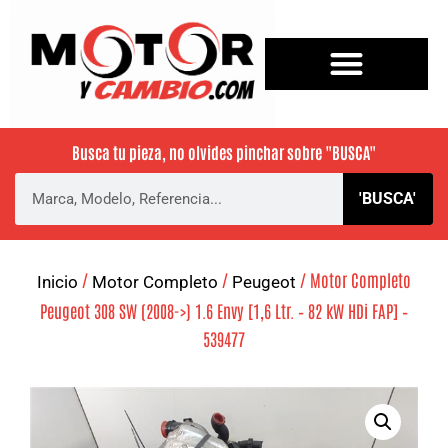
Busca tu pieza, no olvides pinchar sobre
"BUSCA"
'BUSCA'
/
/
/ Motor Completo
Inicio
Motor Completo
Peugeot
Peugeot 308 SW (2008->) 1.6 Envy [1,6 Ltr. – 82 kW HDi FAP] –
539477