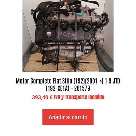
Motor Completo Fiat Stilo (192)(2001->) 1.9 JTD
(192_XE1A) – 261579
IVA y Transporte Incluido
393,40
€
Añadir al carrito