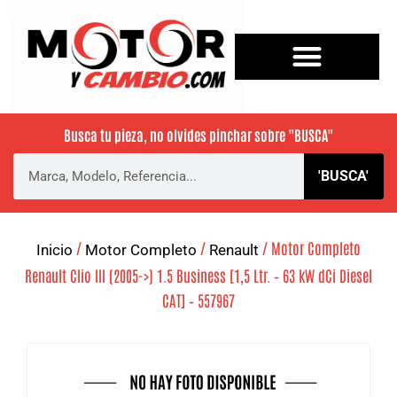
Busca tu pieza, no olvides pinchar sobre
"BUSCA"
'BUSCA'
/
/
/ Motor Completo
Inicio
Motor Completo
Renault
Renault Clio III (2005->) 1.5 Business [1,5 Ltr. – 63 kW dCi Diesel
CAT] – 557967