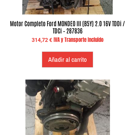
Motor Completo Ford MONDEO III (B5Y) 2.0 16V TDDi /
TDCi – 287836
IVA y Transporte Incluido
314,72
€
Añadir al carrito