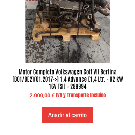
Motor Completo Volkswagen Golf VII Berlina
(BQ1/BE2)(01.2017->) 1.4 Advance [1,4 Ltr. – 92 kW
16V TSI] – 289994
IVA y Transporte Incluido
2.000,00
€
Añadir al carrito