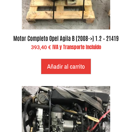
Motor Completo Opel Agila B (2008->) 1.2 – 21419
IVA y Transporte Incluido
393,40
€
Añadir al carrito