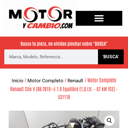
Busca tu pieza, no olvides pinchar sobre
"BUSCA"
'BUSCA'
/
/
/ Motor Completo
Inicio
Motor Completo
Renault
Renault Clio V (08.2019->) 1.0 Equilibre [1,0 Ltr. – 67 kW TCE] –
531118