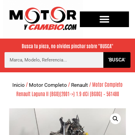
Busca tu pieza, no olvides pinchar sobre
"BUSCA"
'BUSCA'
/
/
/ Motor Completo
Inicio
Motor Completo
Renault
Renault Laguna II (BG0)(2001->) 1.9 dCi (BG0G) – 561480