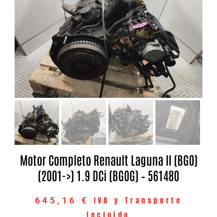
Motor Completo Renault Laguna II (BG0)
(2001->) 1.9 DCi (BG0G) – 561480
IVA y Transporte
645,16
€
Incluido