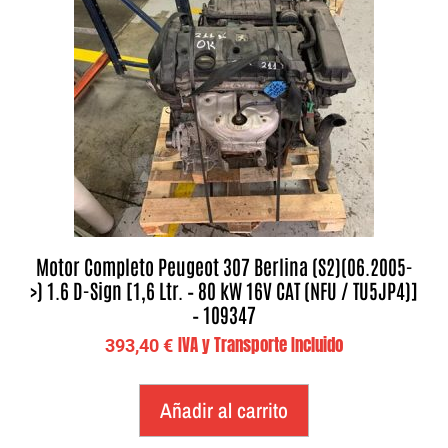
Motor Completo Peugeot 307 Berlina (S2)(06.2005-
>) 1.6 D-Sign [1,6 Ltr. – 80 kW 16V CAT (NFU / TU5JP4)]
– 109347
IVA y Transporte Incluido
393,40
€
Añadir al carrito