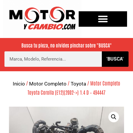
Busca tu pieza, no olvides pinchar sobre
"BUSCA"
'BUSCA'
/
/
/ Motor Completo
Inicio
Motor Completo
Toyota
Toyota Corolla (E12)(2002->) 1.4 D – 494447