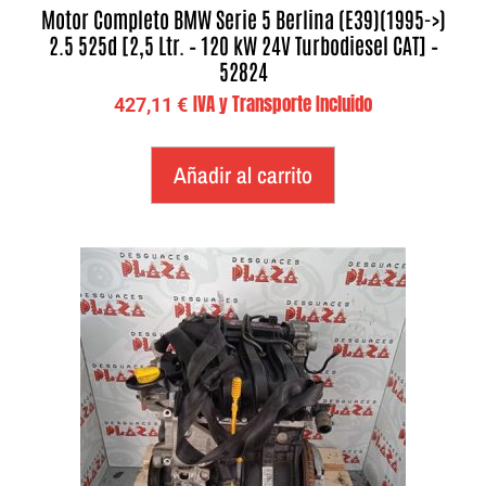
Motor Completo BMW Serie 5 Berlina (E39)(1995->)
2.5 525d [2,5 Ltr. – 120 kW 24V Turbodiesel CAT] –
52824
IVA y Transporte Incluido
427,11
€
Añadir al carrito