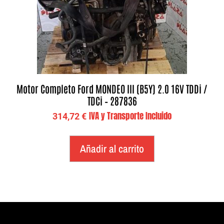
Motor Completo Ford MONDEO III (B5Y) 2.0 16V TDDi /
TDCi – 287836
IVA y Transporte Incluido
314,72
€
Añadir al carrito