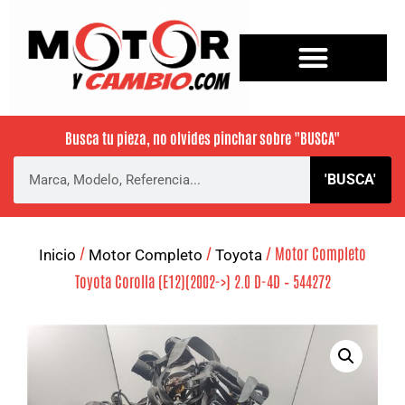
Busca tu pieza, no olvides pinchar sobre
"BUSCA"
'BUSCA'
/
/
/ Motor Completo
Inicio
Motor Completo
Toyota
Toyota Corolla (E12)(2002->) 2.0 D-4D – 544272