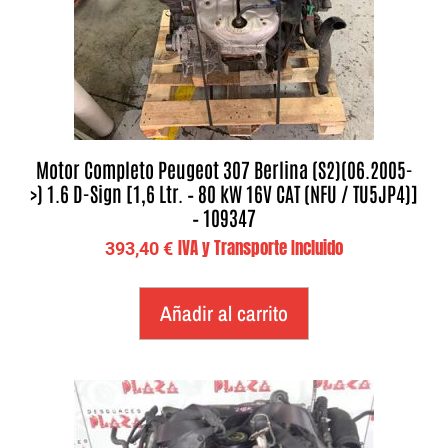
Motor Completo Peugeot 307 Berlina (S2)(06.2005-
>) 1.6 D-Sign [1,6 Ltr. – 80 kW 16V CAT (NFU / TU5JP4)]
– 109347
IVA y Transporte Incluido
393,40
€
Añadir al carrito