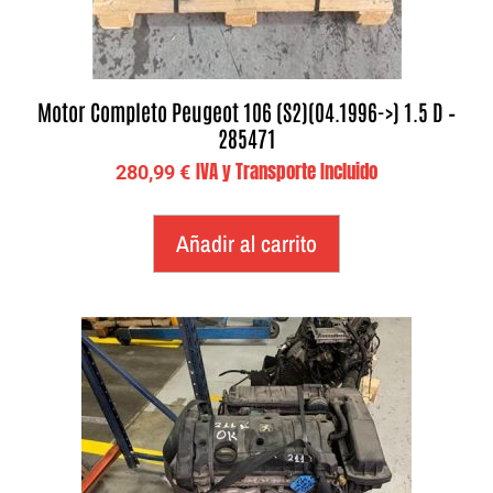
Motor Completo Peugeot 106 (S2)(04.1996->) 1.5 D –
285471
IVA y Transporte Incluido
280,99
€
Añadir al carrito