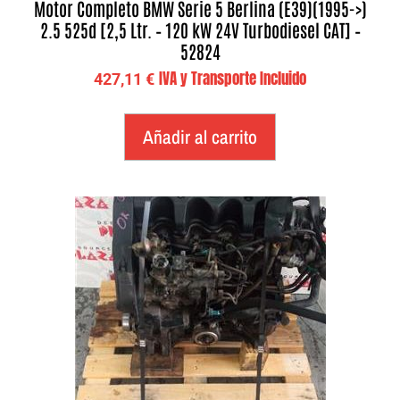
Motor Completo BMW Serie 5 Berlina (E39)(1995->)
2.5 525d [2,5 Ltr. – 120 kW 24V Turbodiesel CAT] –
52824
IVA y Transporte Incluido
427,11
€
Añadir al carrito