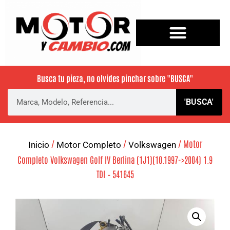
Busca tu pieza, no olvides pinchar sobre
"BUSCA"
'BUSCA'
/
/
/ Motor
Inicio
Motor Completo
Volkswagen
Completo Volkswagen Golf IV Berlina (1J1)(10.1997->2004) 1.9
TDI – 541645