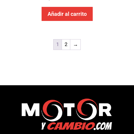
Añadir al carrito
1
2
→