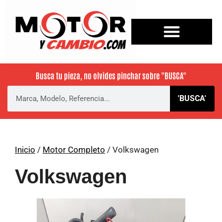
Busca tu pieza, no olvides pinchar sobre
"BUSCA"
'BUSCA'
Inicio
/
Motor Completo
/ Volkswagen
Volkswagen