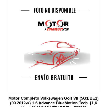
Motor Completo Volkswagen Golf VII (5G1/BE1)
(09.2012->) 1.6 Advance BlueMotion Tech. [1,6