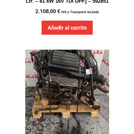
Ltr. – 81 kW 16V TDI DPF] – 592851
2.108,00
€
IVA y Transporte Incluido
Añadir al carrito