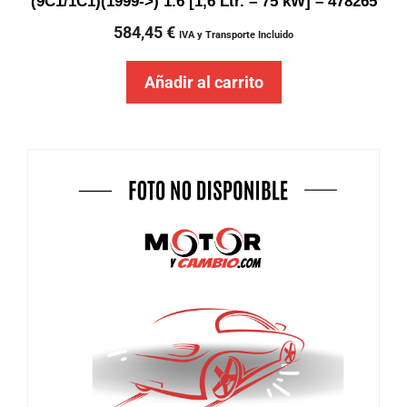
(9C1/1C1)(1999->) 1.6 [1,6 Ltr. – 75 kW] – 478265
584,45
€
IVA y Transporte Incluido
Añadir al carrito