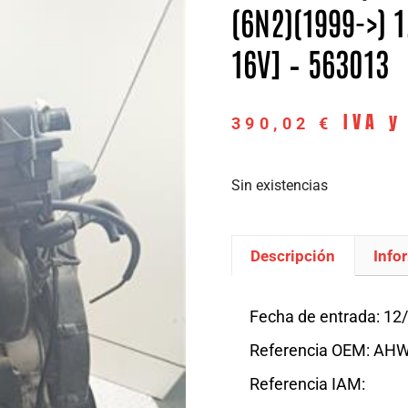
(6N2)(1999->) 1
16V] – 563013
IVA y
390,02
€
Sin existencias
Descripción
Info
Descripción
Fecha de entrada: 12
Referencia OEM: AH
Referencia IAM: