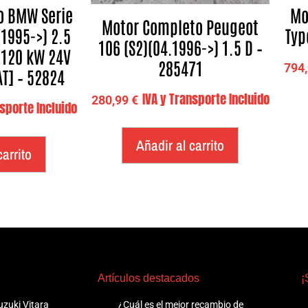
o BMW Serie
Mo
Motor Completo Peugeot
(1995->) 2.5
Typ
106 (S2)(04.1996->) 1.5 D –
– 120 kW 24V
285471
794
AT] – 52824
IVA y Transporte Incluido
280,99
€
nsporte Incluido
Añadir al carrito
carrito
Artículos destacados
¡
zuki Vitara
¿Cuál es el mejor recambio de