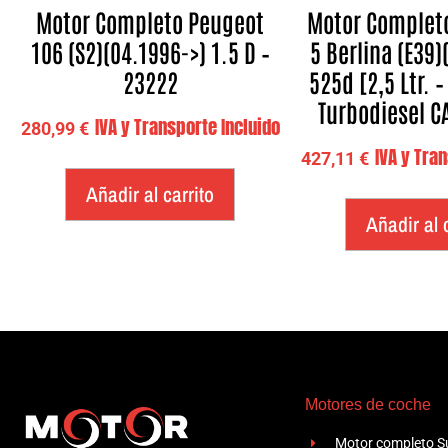
Motor Completo Peugeot
Motor Complet
106 (S2)(04.1996->) 1.5 D –
5 Berlina (E39)
23222
525d [2,5 Ltr. 
Turbodiesel C
IVA y Transporte Incluido
280,99
€
IVA y Tra
427,11
€
Añadir al carrito
Añadir al 
Motores de coche
Motor completo Su