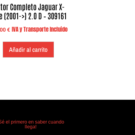
tor Completo Jaguar X-
e (2001->) 2.0 D – 309161
IVA y Transporte Incluido
,00
€
Añadir al carrito
Sé el primero en saber cuando
llega!