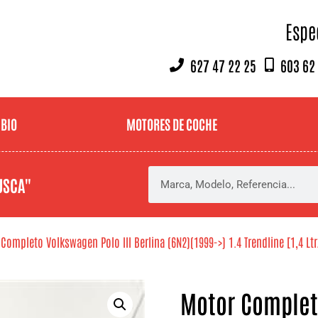
Espe
627 47 22 25
603 62
MBIO
MOTORES DE COCHE
USCA"
Completo Volkswagen Polo III Berlina (6N2)(1999->) 1.4 Trendline [1,4 Ltr
Motor Completo