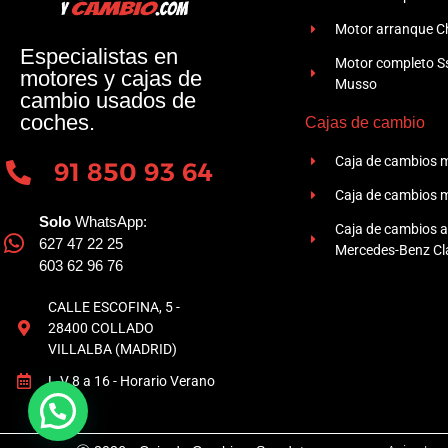
Motor arranque Ch
Especialistas en
Motor completo 
motores y cajas de
Musso
cambio usados de
coches.
Cajas de cambio
Caja de cambios 
91 850 93 64
Caja de cambios 
Solo
WhatsApp:
Caja de cambios 
627 47 22 25
Mercedes-Benz Cla
603 62 96 76
CALLE ESCOFINA, 5 -
28400 COLLADO
VILLALBA (MADRID)
L-V 8 a 16 - Horario Verano