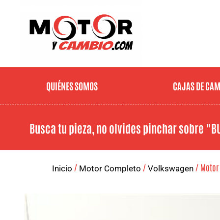
QUIÉNES SOMOS
CAJAS DE CA
Busca tu pieza, no olvides pinchar sobre
"B
/
/
/ Motor 
Inicio
Motor Completo
Volkswagen