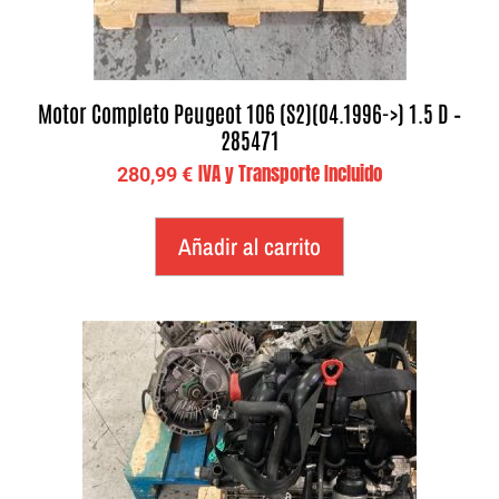
Motor Completo Peugeot 106 (S2)(04.1996->) 1.5 D –
285471
IVA y Transporte Incluido
280,99
€
Añadir al carrito