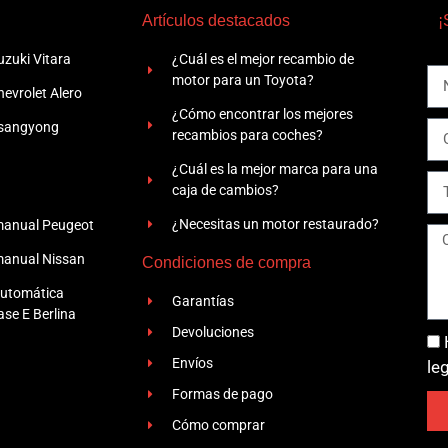
Artículos destacados
¡
zuki Vitara
¿Cuál es el mejor recambio de
motor para un Toyota?
evrolet Alero
¿Cómo encontrar los mejores
Ssangyong
recambios para coches?
¿Cuál es la mejor marca para una
caja de cambios?
¿Necesitas un motor restaurado?
manual Peugeot
manual Nissan
Condiciones de compra
automática
Garantías
se E Berlina
Devoluciones
Envíos
le
Formas de pago
Cómo comprar