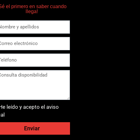
Sé el primero en saber cuando
llega!
He leído y acepto el aviso
gal
Enviar