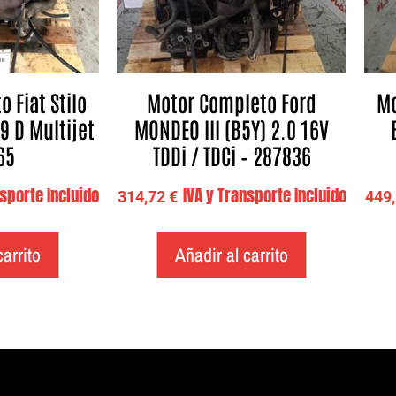
 Fiat Stilo
Motor Completo Ford
Mo
9 D Multijet
MONDEO III (B5Y) 2.0 16V
65
TDDi / TDCi – 287836
nsporte Incluido
IVA y Transporte Incluido
314,72
€
449
carrito
Añadir al carrito