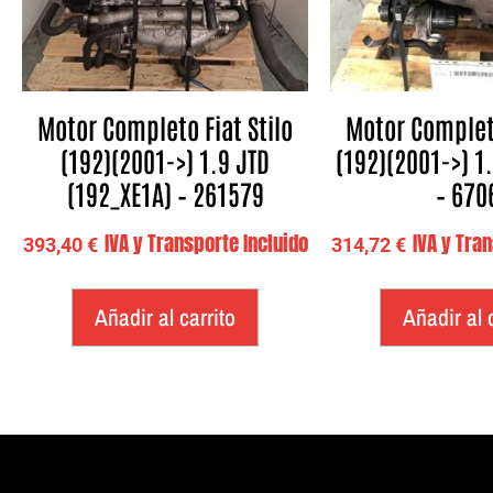
Motor Completo Fiat Stilo
Motor Completo
(192)(2001->) 1.9 JTD
(192)(2001->) 1.
(192_XE1A) – 261579
– 670
IVA y Transporte Incluido
IVA y Tra
393,40
€
314,72
€
Añadir al carrito
Añadir al 