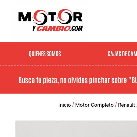
QUIÉNES SOMOS
CAJAS DE CA
Busca tu pieza, no olvides pinchar sobre
"B
/
/
Inicio
Motor Completo
Renault