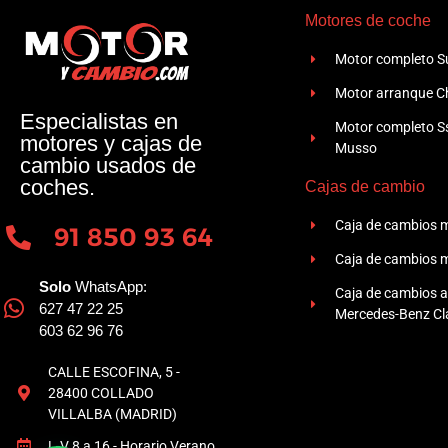
Motores de coche
Motor completo Su
Motor arranque Ch
Especialistas en
Motor completo 
motores y cajas de
Musso
cambio usados de
coches.
Cajas de cambio
Caja de cambios 
91 850 93 64
Caja de cambios 
Solo
WhatsApp:
Caja de cambios 
627 47 22 25
Mercedes-Benz Cla
603 62 96 76
CALLE ESCOFINA, 5 -
28400 COLLADO
VILLALBA (MADRID)
L-V 8 a 16 - Horario Verano