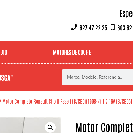
Espe
627 47 22 25
603 62
MBIO
MOTORES DE COCHE
USCA"
/ Motor Completo Renault Clio II Fase I (B/CB0)(1998->) 1.2 16V (B/CB05)
Motor Completo