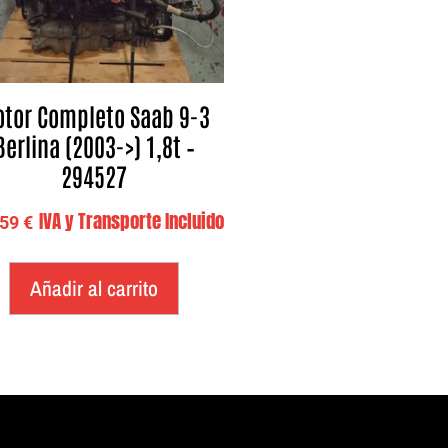
tor Completo Saab 9-3
Berlina (2003->) 1,8t –
294527
IVA y Transporte Incluido
,59
€
Añadir al carrito