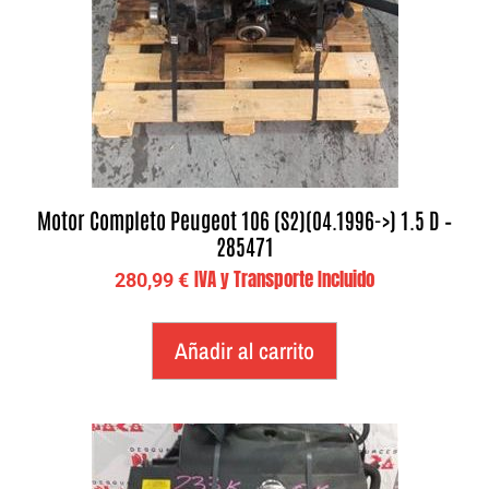
Motor Completo Peugeot 106 (S2)(04.1996->) 1.5 D –
285471
IVA y Transporte Incluido
280,99
€
Añadir al carrito