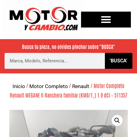
Busca tu pieza, no olvides pinchar sobre
"BUSCA"
'BUSCA'
/
/
/ Motor Completo
Inicio
Motor Completo
Renault
Renault MEGANE II Ranchera familiar (KM0/1_) 1.9 dCi – 511357