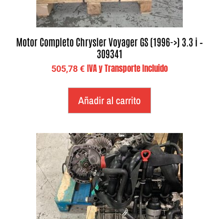
Motor Completo Chrysler Voyager GS (1996->) 3.3 i –
309341
IVA y Transporte Incluido
505,78
€
Añadir al carrito