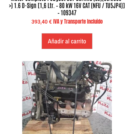
>) 1.6 D-Sign [1,6 Ltr. – 80 kW 16V CAT (NFU / TU5JP4)]
– 109347
IVA y Transporte Incluido
393,40
€
Añadir al carrito