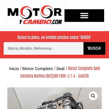
Busca tu pieza, no olvides pinchar sobre
"BUSCA"
'BUSCA'
/
/
/ Motor Completo Seat
Inicio
Motor Completo
Seat
Cordoba Berlina (6K2)(08.1999->) 1.4 – 544539