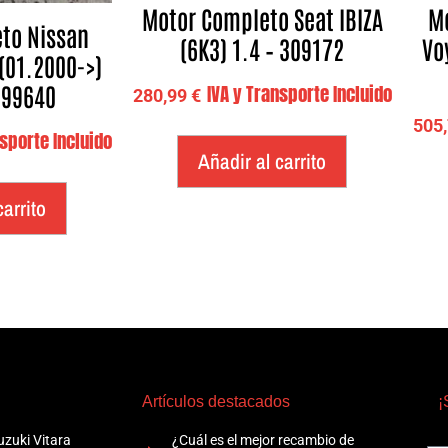
Motor Completo Seat IBIZA
Mo
to Nissan
(6K3) 1.4 – 309172
Vo
(01.2000->)
 299640
IVA y Transporte Incluido
280,99
€
505
nsporte Incluido
Añadir al carrito
carrito
Artículos destacados
¡
zuki Vitara
¿Cuál es el mejor recambio de