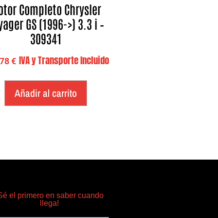
tor Completo Chrysler
yager GS (1996->) 3.3 i –
309341
IVA y Transporte Incluido
,78
€
Añadir al carrito
Sé el primero en saber cuando
llega!