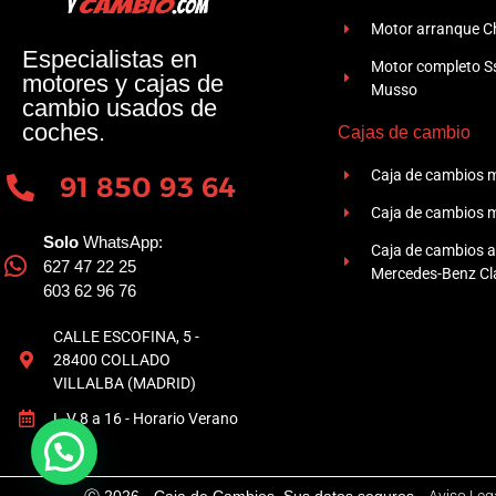
Motor arranque Ch
Especialistas en
Motor completo 
motores y cajas de
Musso
cambio usados de
coches.
Cajas de cambio
Caja de cambios 
91 850 93 64
Caja de cambios 
Solo
WhatsApp:
Caja de cambios 
627 47 22 25
Mercedes-Benz Cla
603 62 96 76
CALLE ESCOFINA, 5 -
28400 COLLADO
VILLALBA (MADRID)
L-V 8 a 16 - Horario Verano
Ⓒ 2026 - Caja de Cambios. Sus datos seguros -
Aviso Leg