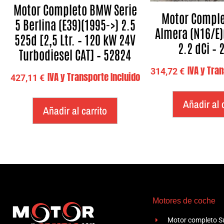
Motor Completo BMW Serie
Motor Comple
5 Berlina (E39)(1995->) 2.5
Almera (N16/E)
525d [2,5 Ltr. – 120 kW 24V
2.2 dCi –
Turbodiesel CAT] – 52824
IVA y Tra
314,72
€
IVA y Transporte Incluido
427,11
€
Añadir al 
Añadir al carrito
Motores de coche
Motor completo Su