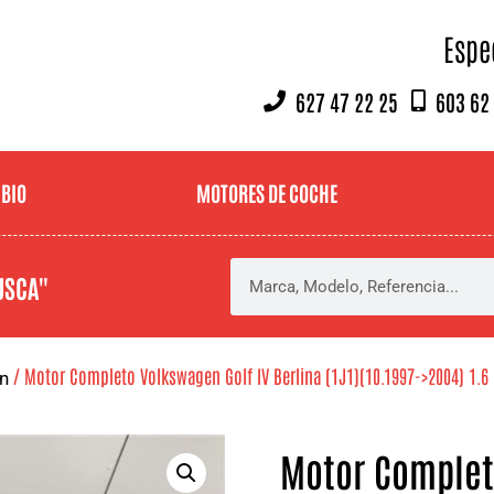
Espe
627 47 22 25
603 62
MBIO
MOTORES DE COCHE
USCA"
/ Motor Completo Volkswagen Golf IV Berlina (1J1)(10.1997->2004) 1.6 
n
Motor Completo