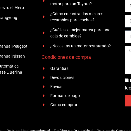
motor para un Toyota?
evrolet Alero
¿Cómo encontrar los mejores
Ssangyong
recambios para coches?
¿Cuál es la mejor marca para una
caja de cambios?
¿Necesitas un motor restaurado?
manual Peugeot
manual Nissan
Condiciones de compra
automática
Garantías
se E Berlina
Devoluciones
Envíos
le
Formas de pago
Cómo comprar
al
-
Política Medioambiental
-
Política de Privacidad
-
Política de Cookies