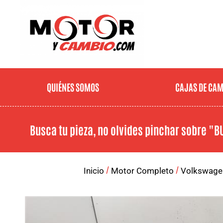
QUIÉNES SOMOS
CAJAS DE CA
Busca tu pieza, no olvides pinchar sobre
"B
/
/
Inicio
Motor Completo
Volkswage